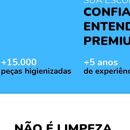
SUA ESCO
CONFI
ENTEND
PREMI
+15.000
+5 anos
peças higienizadas
de experiên
NÃO É LIMPEZA.