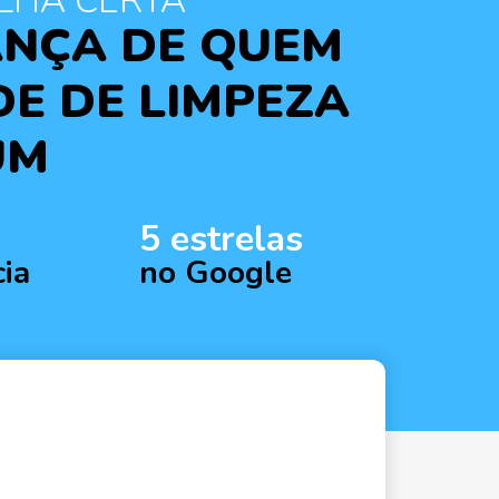
LHA CERTA
ANÇA DE QUEM
E DE LIMPEZA
UM
5 estrelas
cia
no Google